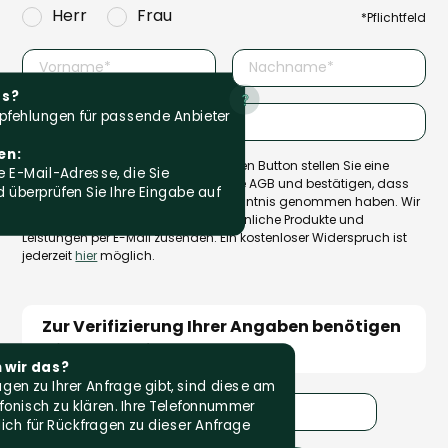
Herr
Frau
*Pflichtfeld
as?
mpfehlungen für passende Anbieter
en:
Mit dem Klick auf den untenstehenden Button stellen Sie eine
e E-Mail-Adresse, die Sie
Vermittlungsanfrage, akzeptieren die AGB und bestätigen, dass
 überprüfen Sie Ihre Eingabe auf
Sie die
Datenschutzerklärung
zur Kenntnis genommen haben. Wir
können Ihnen Informationen über ähnliche Produkte und
Leistungen per E-Mail zusenden. Ein kostenloser Widerspruch ist
jederzeit
hier
möglich.
Zur Verifizierung Ihrer Angaben benötigen 
wir Ihre Telefonnummer:
wir das?
gen zu Ihrer Anfrage gibt, sind diese am
fonisch zu klären. Ihre Telefonnummer
ich für Rückfragen zu dieser Anfrage