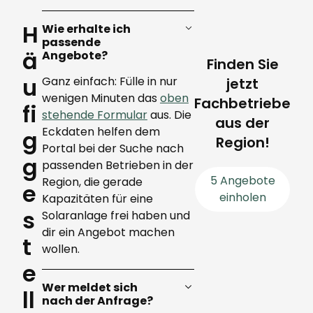
H
Wie erhalte ich
passende
ä
Angebote?
Finden Sie
u
Ganz einfach: Fülle in nur
jetzt
wenigen Minuten das
oben
Fachbetriebe
fi
stehende Formular
aus. Die
aus der
Eckdaten helfen dem
g
Region!
Portal bei der Suche nach
g
passenden Betrieben in der
5 Angebote
Region, die gerade
e
einholen
Kapazitäten für eine
s
Solaranlage frei haben und
dir ein Angebot machen
t
wollen.
e
Wer meldet sich
ll
nach der Anfrage?