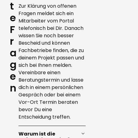
t
Zur Klärung von offenen
Fragen meldet sich ein
e
Mitarbeiter vom Portal
F
telefonisch bei Dir. Danach
wissen Sie noch besser
r
Bescheid und können
a
Fachbetriebe finden, die zu
deinem Projekt passen und
g
sich bei Ihnen melden.
Vereinbare einen
e
Beratungstermin und lasse
n
dich in einem persönlichen
Gespräch oder bei einem
Vor-Ort Termin beraten
bevor Du eine
Entscheidung treffen.
Warum ist die