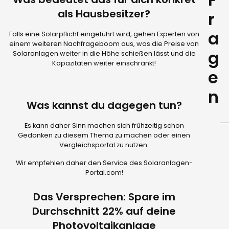
m
He
Be
ab
als Hausbesitzer?
r
E
kö
un
v
So
a
We
Falls eine Solarpflicht eingeführt wird, gehen Experten von
ei
Pr
K
einem weiteren Nachfrageboom aus, was die Preise von
ko
Ge
en
g
fr
Solaranlagen weiter in die Höhe schießen lässt und die
ei
er
Kapazitäten weiter einschränkt!
be
e
Te
ei
je
be
ne
n
wi
En
di
in
Was kannst du dagegen tun?
tr
Ko
er
di
Es kann daher Sinn machen sich frühzeitig schon
di
ka
Gedanken zu diesem Thema zu machen oder einen
Ko
Vergleichsportal zu nutzen.
e
Fi
Ve
Wir empfehlen daher den Service des Solaranlagen-
de
Portal.com!
tr
Das Versprechen: Spare im
Durchschnitt 22% auf deine
Photovoltaikanlage