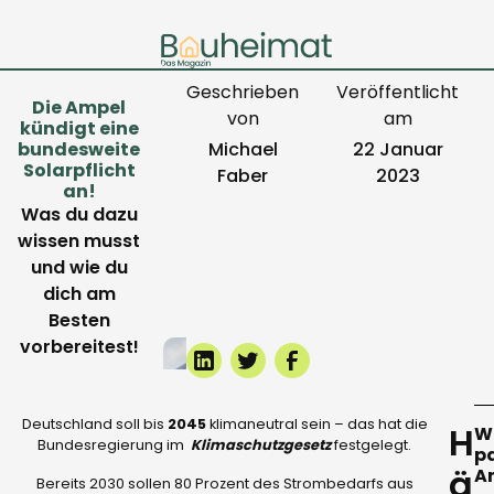
Geschrieben
Veröffentlicht
Die Ampel
von
am
kündigt eine
bundesweite
Michael
22 Januar
Solarpflicht
Faber
2023
an!
Was du dazu
wissen musst
und wie du
dich am
Besten
vorbereitest!
Deutschland soll bis
2045
klimaneutral sein – das hat die
H
Wi
Bundesregierung im
Klimaschutzgesetz
festgelegt.
p
ä
A
Bereits 2030 sollen 80 Prozent des Strombedarfs aus