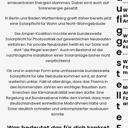
erneuerbaren Energien stammen. Dabei wird auch auf
u
Ga
Solarenergie gesetzt.
W
nu
si
fi
In Berlin und Baden Württemberg greift daher bereits jetzt
d
A
eine Solarpflicht für Wohn und Nicht-Wohngebäude.
Fo
g
Zu
Ec
Die Ampel-Koalition möchte eine bundesweite
W
g
of
Solarpflicht für Photovoltaik auf gewerblichen Neubauten
de
A
einführen. Für private Neubauten heißt es nur Solar soll
me
k
S
e
dort “die Regel werden”. Auch im Bestand ist die
Mi
p
nachträgliche Installation einer Solaranlage bisher nicht
Di
Po
s
Be
verpflichtend.
Wi
ei
be
F
Re
t
u
Ob und in welcher Form eine umfassende bundesweite
m
wi
Ka
Solarpflicht für alle Gebäude kommen wird, ist damit
Br
be
e
So
weiterhin unklar. Fakt ist allerdings, dass das Thema in
Wi
ge
k
Mu
den kommenden Jahren ein wichtiger Baustein zum
ha
A
au
ll
A
Erreichen der Klimaneutralität werden dürfte. Eine
Fa
A
an
F
zu
Regelung auf Bundesebene hätte den Vorteil, dass man
di
wo
t
Ph
a
deutschlandweit einheitliche Maßnahmen hätte und
So
Pr
Solar deutlich schneller und unkomplizierter ausbauen
Fa
un
e
si
Ne
könnte.
Re
g
me
na
In
F
W
Was bedeutet das für dich konkret
ei
ei