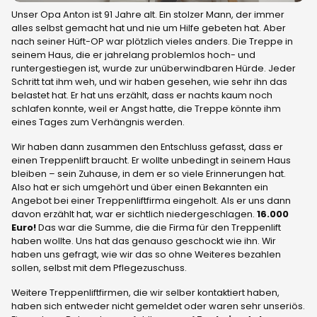
Unser Opa Anton ist 91 Jahre alt. Ein stolzer Mann, der immer
alles selbst gemacht hat und nie um Hilfe gebeten hat. Aber
nach seiner Hüft-OP war plötzlich vieles anders. Die Treppe in
seinem Haus, die er jahrelang problemlos hoch- und
runtergestiegen ist, wurde zur unüberwindbaren Hürde. Jeder
Schritt tat ihm weh, und wir haben gesehen, wie sehr ihn das
belastet hat. Er hat uns erzählt, dass er nachts kaum noch
schlafen konnte, weil er Angst hatte, die Treppe könnte ihm
eines Tages zum Verhängnis werden.
Wir haben dann zusammen den Entschluss gefasst, dass er
einen Treppenlift braucht. Er wollte unbedingt in seinem Haus
bleiben – sein Zuhause, in dem er so viele Erinnerungen hat.
Also hat er sich umgehört und über einen Bekannten ein
Angebot bei einer Treppenliftfirma eingeholt. Als er uns dann
davon erzählt hat, war er sichtlich niedergeschlagen.
16.000
Euro!
Das war die Summe, die die Firma für den Treppenlift
haben wollte. Uns hat das genauso geschockt wie ihn. Wir
haben uns gefragt, wie wir das so ohne Weiteres bezahlen
sollen, selbst mit dem Pflegezuschuss.
Weitere Treppenliftfirmen, die wir selber kontaktiert haben,
haben sich entweder nicht gemeldet oder waren sehr unseriös.