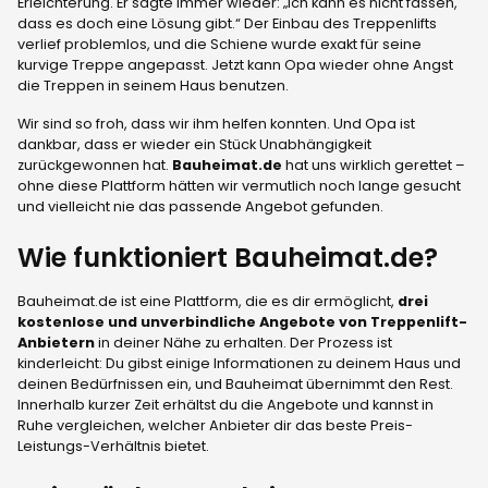
Erleichterung. Er sagte immer wieder: „Ich kann es nicht fassen,
dass es doch eine Lösung gibt.“ Der Einbau des Treppenlifts
verlief problemlos, und die Schiene wurde exakt für seine
kurvige Treppe angepasst. Jetzt kann Opa wieder ohne Angst
die Treppen in seinem Haus benutzen.
Wir sind so froh, dass wir ihm helfen konnten. Und Opa ist
dankbar, dass er wieder ein Stück Unabhängigkeit
zurückgewonnen hat.
Bauheimat.de
hat uns wirklich gerettet –
ohne diese Plattform hätten wir vermutlich noch lange gesucht
und vielleicht nie das passende Angebot gefunden.
Wie funktioniert Bauheimat.de?
Bauheimat.de ist eine Plattform, die es dir ermöglicht,
drei
kostenlose und unverbindliche Angebote von Treppenlift-
Anbietern
in deiner Nähe zu erhalten. Der Prozess ist
kinderleicht: Du gibst einige Informationen zu deinem Haus und
deinen Bedürfnissen ein, und Bauheimat übernimmt den Rest.
Innerhalb kurzer Zeit erhältst du die Angebote und kannst in
Ruhe vergleichen, welcher Anbieter dir das beste Preis-
Leistungs-Verhältnis bietet.