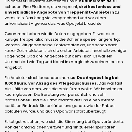
Ein anderer Bekannte empfehlte uns auf
Bauheimat.de
zu
schauen. Eine Plattform, die verspricht,
drei kostenlose und
unverbindliche Angebote von Treppenlift-Anbietern
zu
vermitteln. Das klang vielversprechend und vor allem
unkompliziert – genau das, was Opa jetzt brauchte.
Zusammen haben wir die Daten eingegeben: Es war eine
kurvige Treppe, also musste die Schiene speziell angefertigt
werden. Wir gaben seine Kontaktdaten an, und schon nach
kurzer Zeit meldeten sich die ersten Anbieter. Innerhalb weniger
Tage hatte Opa drei Angebote auf dem Tisch. Es war ein
Unterschied wie Tag und Nacht im Vergleich zu seinem ersten
Angebot.
Ein Anbieter stach besonders heraus.
Das Angebot lag bei
8.000 Euro, vor Abzug des Pflegezuschusses.
Das war fast
die Hälfte von dem, was die erste Firma wollte! Wir konnten es
kaum glauben. Die Beratung war persönlich und sehr
professionell, und die Firma machte auf uns einen extrem
seriösen Eindruck. Sie erklärten uns genau, wie der Einbau
ablaufen würde, und auch Opa war sofort überzeugt.
Es tat gut zu sehen, wie sich die Stimmung bei Opa veränderte.
Von der anfänglichen Verzweiflung hin zu einer spürbaren