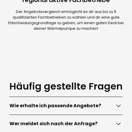
regional aktive Fachbetriebe
Der Angebotsvergleich ermöglicht es dir aus bis zu 5
qualifizierten Fachbetrieben zu wählen und dir eine gute
Entscheidungsgrundlage zu geben, um einen guten Deal bei
deiner Wärmepumpe zu machen!
Häufig gestellte Fragen
Wie erhalte ich passende Angebote?
Ganz einfach: Fülle in nur wenigen Minuten das
Wer meldet sich nach der Anfrage?
oben stehende Formular
aus. Die Eckdaten