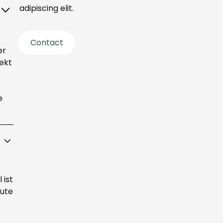
adipiscing elit.
Contact
er
jekt
e
 ist
eute