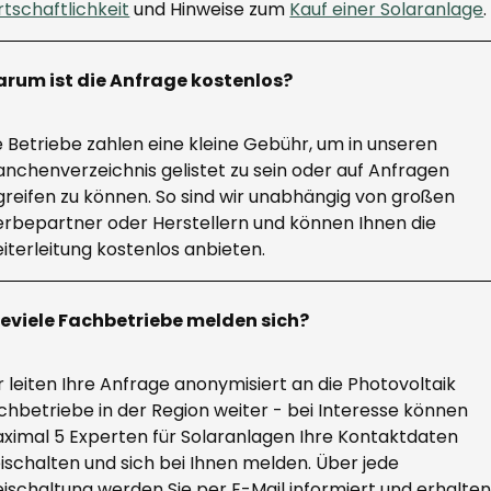
rtschaftlichkeit
und Hinweise zum
Kauf einer Solaranlage
.
rum ist die Anfrage kostenlos?
e Betriebe zahlen eine kleine Gebühr, um in unseren
anchenverzeichnis gelistet zu sein oder auf Anfragen
greifen zu können. So sind wir unabhängig von großen
rbepartner oder Herstellern und können Ihnen die
iterleitung kostenlos anbieten.
eviele Fachbetriebe melden sich?
r leiten Ihre Anfrage anonymisiert an die Photovoltaik
chbetriebe in der Region weiter - bei Interesse können
ximal 5 Experten für Solaranlagen Ihre Kontaktdaten
eischalten und sich bei Ihnen melden. Über jede
eischaltung werden Sie per E-Mail informiert und erhalte