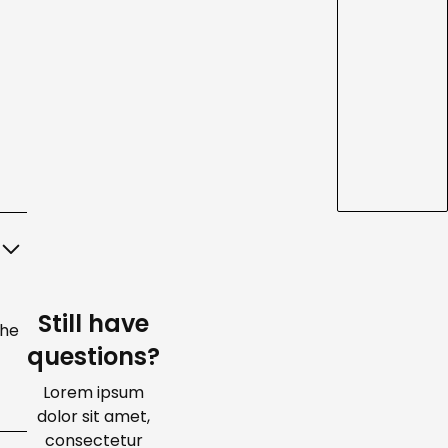
Still have
che
questions?
Lorem ipsum
dolor sit amet,
consectetur