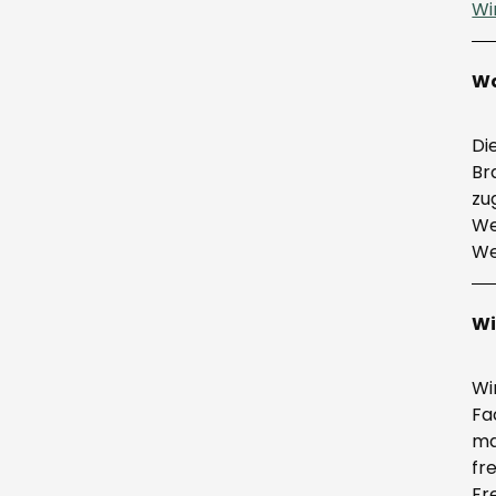
Wi
Wa
Di
Br
zu
We
We
Wi
Wi
Fa
ma
fr
Fr