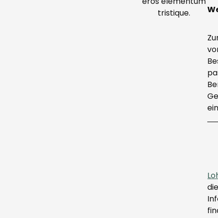
eros elementum
We
tristique.
Zu
vo
Be
pa
Be
Ge
ei
Lo
di
In
fi