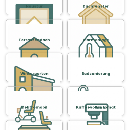
Haustür
Dachfenster
Terrassendach
Alarmanlage
Wintergarten
Badsanierung
Elektromobil
Kaffeevollautomat