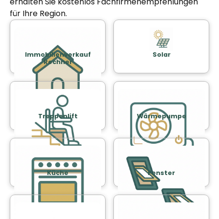
erhalten Sie kostenlos Fachfirmenempfehlungen
für Ihre Region.
Immobilienverkauf
Solar
Rechner
Treppenlift
Wärmepumpe
Küche
Fenster