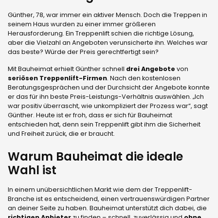
Günther, 78, war immer ein aktiver Mensch. Doch die Treppen in
seinem Haus wurden zu einer immer größeren
Herausforderung. Ein Treppenlift schien die richtige Lösung,
aber die Vielzahl an Angeboten verunsicherte ihn. Welches war
das beste? Würde der Preis gerechtfertigt sein?
Mit Bauheimat erhielt Günther schnell
drei Angebote
von
seriösen Treppenlift-Firmen
. Nach den kostenlosen
Beratungsgesprächen und der Durchsicht der Angebote konnte
er das für ihn beste Preis-Leistungs-Verhältnis auswählen. „Ich
war positiv überrascht, wie unkompliziert der Prozess war“, sagt
Günther. Heute ist er froh, dass er sich für Bauheimat
entschieden hat, denn sein Treppenlift gibt ihm die Sicherheit
und Freiheit zurück, die er braucht.
Warum Bauheimat die ideale
Wahl ist
In einem unübersichtlichen Markt wie dem der Treppenlift-
Branche ist es entscheidend, einen vertrauenswürdigen Partner
an deiner Seite zu haben. Bauheimat unterstützt dich dabei, die
richtigen Anbieter
zu finden – schnell, zuverlässig und
ohne