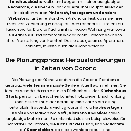
Landhausküche
wollte und begann mit einer ausgiebigen
Recherche, die über ein Jahr dauerte. Ihre Hauptquellen der
Inspiration waren
Pinterest, Instagram und andere
Websites
. Für Serife stand von Anfang an fest, dass sie ihrer
kreativen Vorstellung in Bezug auf den Landhausstil freien Lauf
lassen wollte. Die alte Küche in ihrer neuen Wohnung war etwa
50 Jahre alt
und entsprach weder ihrem Geschmack noch
ihrer Vorstellung von Komfort. Da sie das gesamte Apartment
sanierte, musste auch die Küche weichen.
Die Planungsphase: Herausforderungen
in Zeiten von Corona
Die Planung der Küche war durch die Corona-Pandemie
geprägt. Viele Termine musste Serife
virtuell
wahrnehmen. Sie
fand es schade, dass sie nur ein Küchenhaus, das
Küchenhaus
Stork
, persönlich besuchen konnte. Trotz dieser Einschränkung
konnte sie mithilfe der Beratung eine klare Vorstellung
entwickeln. Besonders wichtig waren ihr die
hochwertigen
Geräte
von Marken wie
Neff, Siemens und Miele
sowie
langlebige Materialien. So entschied sie sich beispielsweise für
Schränke und Fronten, die
nicht lackiert
sind, und verzichtete
auf
Spanplatten
, da diese weniger robust sind.