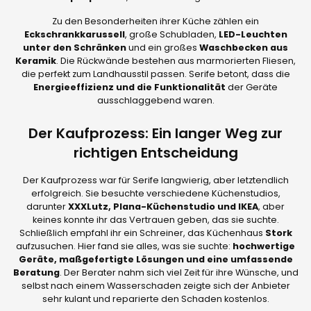
Zu den Besonderheiten ihrer Küche zählen ein
Eckschrankkarussell
, große Schubladen,
LED-Leuchten
unter den Schränken
und ein großes
Waschbecken aus
Keramik
. Die Rückwände bestehen aus marmorierten Fliesen,
die perfekt zum Landhausstil passen. Serife betont, dass die
Energieeffizienz und die Funktionalität
der Geräte
ausschlaggebend waren.
Der Kaufprozess: Ein langer Weg zur
richtigen Entscheidung
Der Kaufprozess war für Serife langwierig, aber letztendlich
erfolgreich. Sie besuchte verschiedene Küchenstudios,
darunter
XXXLutz, Plana-Küchenstudio und IKEA
, aber
keines konnte ihr das Vertrauen geben, das sie suchte.
Schließlich empfahl ihr ein Schreiner, das Küchenhaus
Stork
aufzusuchen. Hier fand sie alles, was sie suchte:
hochwertige
Geräte, maßgefertigte Lösungen und eine umfassende
Beratung
. Der Berater nahm sich viel Zeit für ihre Wünsche, und
selbst nach einem Wasserschaden zeigte sich der Anbieter
sehr kulant und reparierte den Schaden kostenlos.