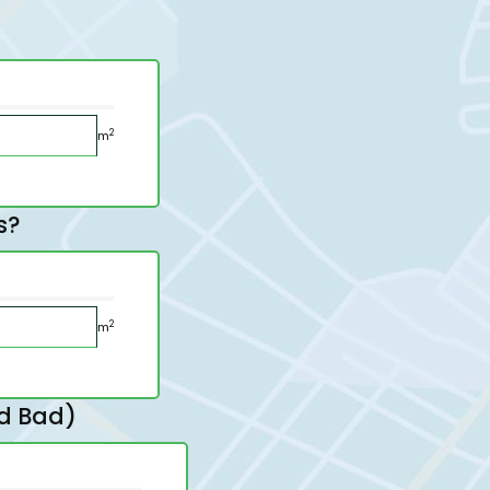
2
m
s?
2
m
nd Bad)