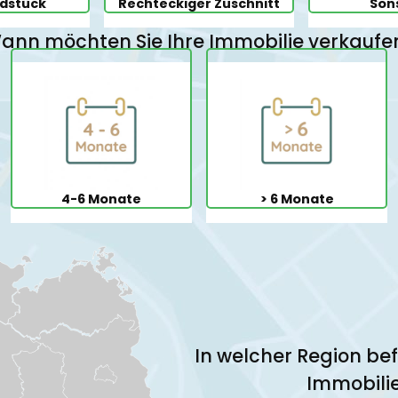
dstück
Rechteckiger Zuschnitt
Son
ann möchten Sie Ihre Immobilie verkaufe
4-6 Monate
> 6 Monate
In welcher Region bef
Immobili