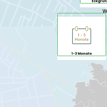
Eckgrun
W
1-3 Monate