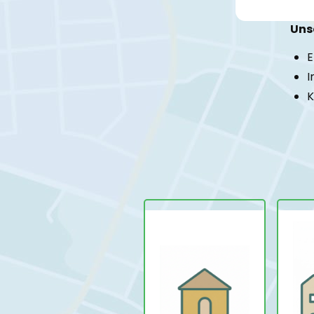
Unse
E
I
K