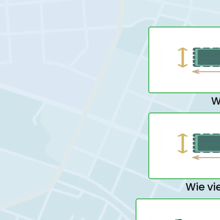
W
Wie vi