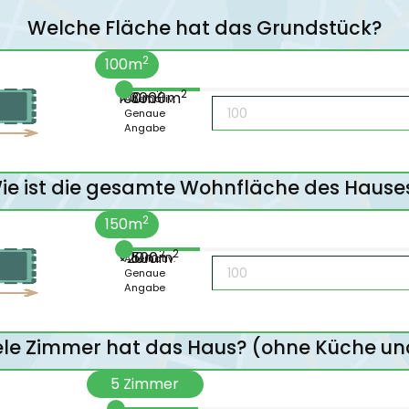
Welche Fläche hat das Grundstück?
2
100
m
2
2
100m
> 3000m
Alternativ:
Genaue
Angabe
ie ist die gesamte Wohnfläche des Hause
2
150
m
2
2
<20m
> 500m
Alternativ:
Genaue
Angabe
ele Zimmer hat das Haus? (ohne Küche u
5
Zimmer