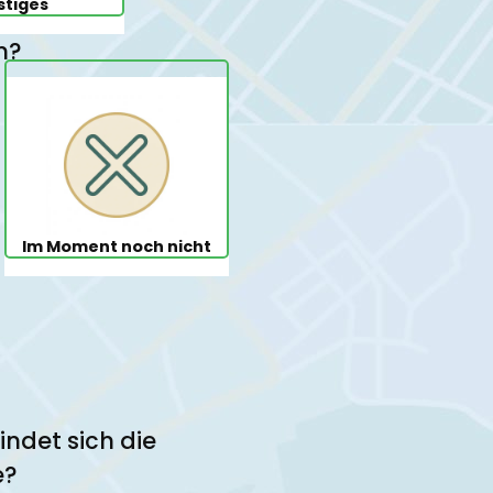
stiges
n?
Im Moment noch nicht
indet sich die
e?