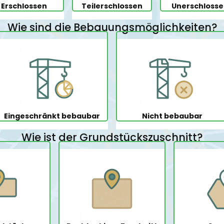
Erschlossen
Teilerschlossen
Unerschloss
Wie sind die Bebauungsmöglichkeiten?
Eingeschränkt bebaubar
Nicht bebaubar
Wie ist der Grundstückszuschnitt?