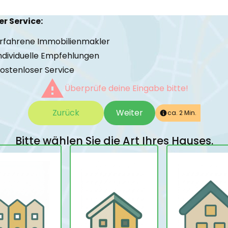
r Service:
rfahrene Immobilienmakler
ndividuelle Empfehlungen
ostenloser Service
Überprüfe deine Eingabe bitte!
Zurück
Weiter
ca. 2 Min.
Bitte wählen Sie die Art Ihres Hauses.