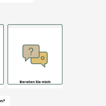
Beraten Sie mich
en?