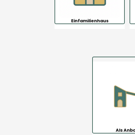
Einfamilienhaus
Als Anb