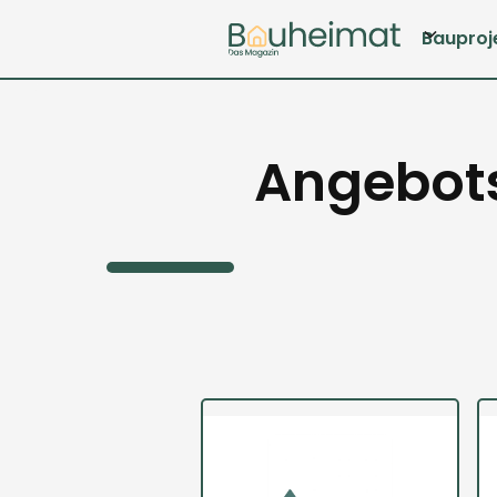
Bauproj
Angebots