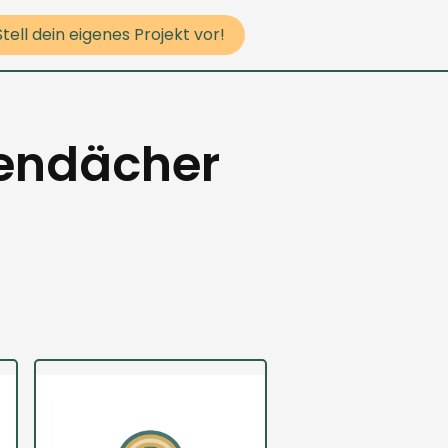
Stell dein eigenes Projekt vor!
sendächer