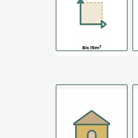
2
Bis 15m