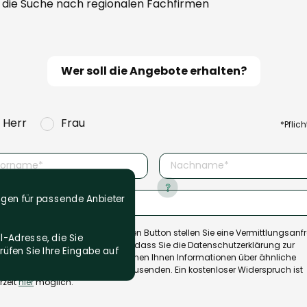
 die Suche nach regionalen Fachfirmen
Wer soll die Angebote erhalten?
Herr
Frau
*Pflich
ungen für passende Anbieter
dem Klick auf den untenstehenden Button stellen Sie eine Vermittlungsanf
l-Adresse, die Sie
ptieren die AGB und bestätigen, dass Sie die Datenschutzerklärung zur
üfen Sie Ihre Eingabe auf
ntnis genommen haben. Wir können Ihnen Informationen über ähnliche
ukte und Leistungen per E-Mail zusenden. Ein kostenloser Widerspruch ist
rzeit
hier
möglich.