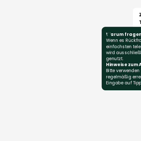
Warum fragen 
Wenn es Rückfra
einfachsten tele
wird ausschließl
genutzt.
Hinweise zum A
Bitte verwenden 
regelmäßig errei
Eingabe auf Tipp