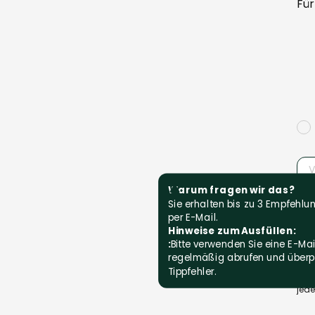
Für
Warum fragen wir das?
Sie erhalten bis zu 3 Empfehl
per E-Mail.
Hinweise zum Ausfüllen:
Mit 
:
Bitte verwenden Sie eine E-Mai
akze
regelmäßig abrufen und überpr
Ken
Tippfehler.
Prod
jede