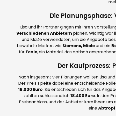
meh
Die Planungsphase: V
Lisa und ihr Partner gingen mit ihren Vorstell
verschiedenen Anbietern
planen. Wichtig war i
und Maße verwendeten, um die Angebote bestm
bewährte Marken wie
Siemens, Miele
und ein
B
für
Fenix
, ein Material, das optisch ansprechend
Der Kaufprozess: P
Nach insgesamt vier Planungen wollten Lisa und 
Der Preis spielte dabei eine entscheidende Roll
18.000 Euro
. Sie entschieden sich für das Ange
zahlten schlussendlich
18.400 Euro
. In den P
Preisnachlass, und der Anbieter kam ihnen um 
eine
Abtrop