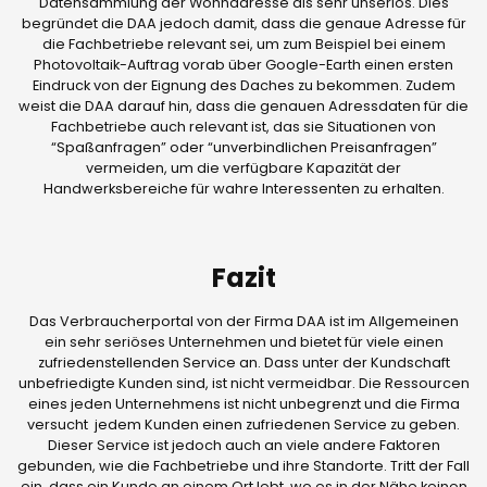
Datensammlung der Wohnadresse als sehr unseriös. Dies
begründet die DAA jedoch damit, dass die genaue Adresse für
die Fachbetriebe relevant sei, um zum Beispiel bei einem
Photovoltaik-Auftrag vorab über Google-Earth einen ersten
Eindruck von der Eignung des Daches zu bekommen. Zudem
weist die DAA darauf hin, dass die genauen Adressdaten für die
Fachbetriebe auch relevant ist, das sie Situationen von
“Spaßanfragen” oder “unverbindlichen Preisanfragen”
vermeiden, um die verfügbare Kapazität der
Handwerksbereiche für wahre Interessenten zu erhalten.
Fazit
Das Verbraucherportal von der Firma DAA ist im Allgemeinen
ein sehr seriöses Unternehmen und bietet für viele einen
zufriedenstellenden Service an. Dass unter der Kundschaft
unbefriedigte Kunden sind, ist nicht vermeidbar. Die Ressourcen
eines jeden Unternehmens ist nicht unbegrenzt und die Firma
versucht jedem Kunden einen zufriedenen Service zu geben.
Dieser Service ist jedoch auch an viele andere Faktoren
gebunden, wie die Fachbetriebe und ihre Standorte. Tritt der Fall
ein, dass ein Kunde an einem Ort lebt, wo es in der Nähe keinen